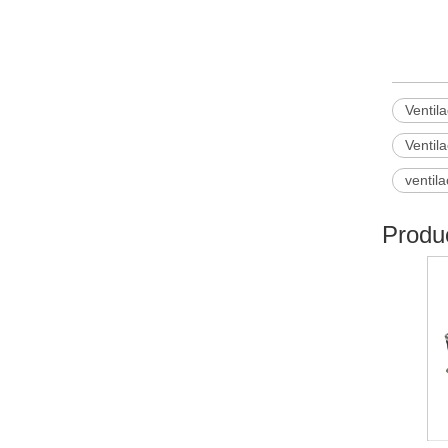
Ventil
Ventil
ventila
Produ