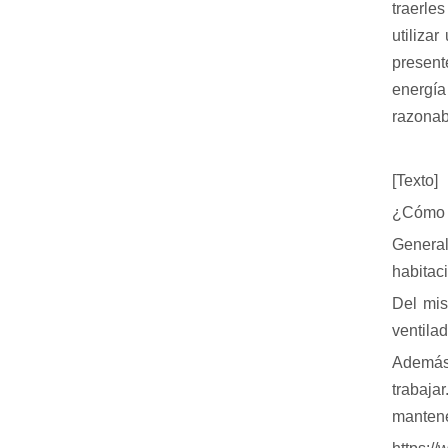
traerle
utiliza
present
energía
razonab
[Texto]
¿Cómo f
Generalm
habitac
Del mis
ventila
Además,
trabaja
mantene