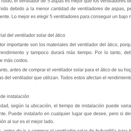
e ruido, el ventilador de 5 aspas es mejor que los ventiladore
ido debido a la menor cantidad de ventiladores de aspas, pe
nte. Lo mejor es elegir 5 ventiladores para conseguir un bajo n
ial del ventilador solar del ático
tor importante son los materiales del ventilador del ático, porq
 rendimiento y tampoco durará más tiempo. Por lo tanto, deb
e más costos.
anto, antes de comprar el ventilador solar para el ático de su hog
s del ventilador que utilizan. Todos estos afectan el rendimiento 
de instalación
idad, según la ubicación, el tiempo de instalación puede variar
nte. Puede instalarlo en cualquier lugar que desee, pero si de
ón al sur es el mejor lado.
 antes de ir a comprar el ventilador solar de buhardilla para tu