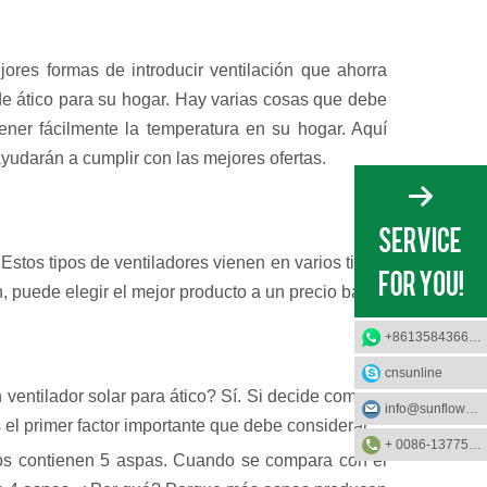
ores formas de introducir ventilación que ahorra
r de ático para su hogar. Hay varias cosas que debe
ener fácilmente la temperatura en su hogar. Aquí
ayudarán a cumplir con las mejores ofertas.
 Estos tipos de ventiladores vienen en varios tipos,
puede elegir el mejor producto a un precio bajo.
+8613584366733
cnsunline
 ventilador solar para ático? Sí. Si decide comprar
info@sunflower-solar.com
s el primer factor importante que debe considerar.
+ 0086-13775232023
nos contienen 5 aspas. Cuando se compara con el