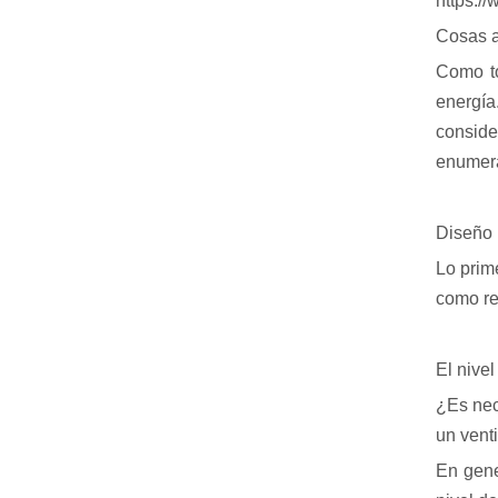
https:/
Cosas a
Como to
energía
conside
enumera
Diseño
Lo prime
como re
El nivel
¿Es nece
un venti
En gene