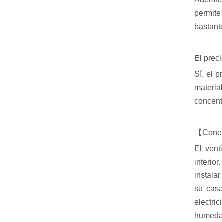
permite
bastante
El preci
Sí, el p
materia
concentr
【Conc
El vent
interio
instala
su casa
electri
humedad