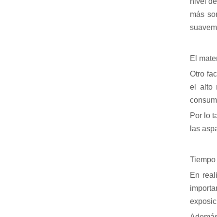
nivel d
más son
suaveme
El mater
Otro fac
el alto
consum
Por lo t
las aspa
Tiempo 
En real
importa
exposici
Además,