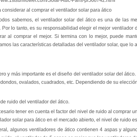
/www.1stsunflower.com/Solar-Attic-Fans-pl568742.html
 considerar al comprar el ventilador solar para ático
dos sabemos, el ventilador solar del ático es una de las mej
. Por lo tanto, es su responsabilidad elegir el mejor ventilado
rar al comprar el mejor. Si termina con lo mejor, puede mant
mos las características detalladas del ventilador solar, que lo 
ro y más importante es el diseño del ventilador solar del ático.
dondos, ovalados, cuadrados, etc. Dependiendo de su elección, 
 de ruido del ventilador del ático.
sario tener en cuenta el factor del nivel de ruido al comprar un
lador solar para ático en el mercado abierto, el nivel de ruido e
ral, algunos ventiladores de ático contienen 4 aspas y algu