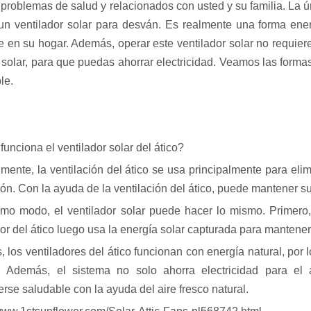
s problemas de salud y relacionados con usted y su familia. La ú
r un ventilador solar para desván. Es realmente una forma ener
e en su hogar. Además, operar este ventilador solar no requiere
 solar, para que puedas ahorrar electricidad. Veamos las formas
le.
unciona el ventilador solar del ático?
ente, la ventilación del ático se usa principalmente para elimin
ión. Con la ayuda de la ventilación del ático, puede mantener su
mo modo, el ventilador solar puede hacer lo mismo. Primero, 
dor del ático luego usa la energía solar capturada para mantene
 los ventiladores del ático funcionan con energía natural, por 
r. Además, el sistema no solo ahorra electricidad para e
rse saludable con la ayuda del aire fresco natural.