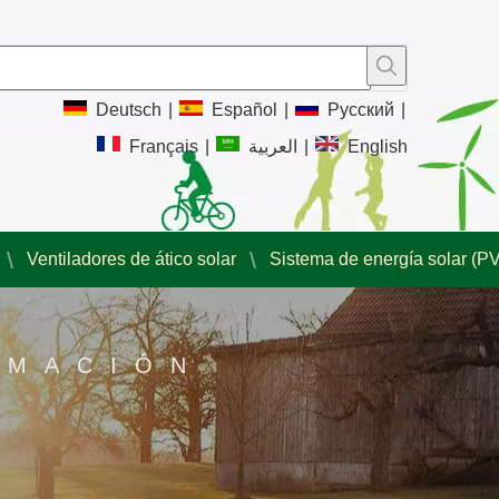
Deutsch
|
Español
|
Pусский
|
Français
|
العربية
|
English
Ventiladores de ático solar
Sistema de energía solar (PV
RMACIÓN