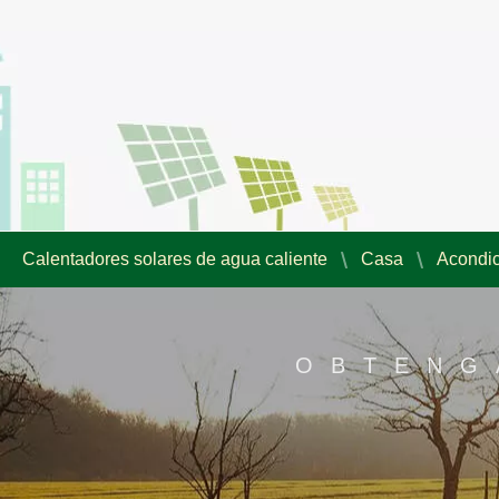
Calentadores solares de agua caliente
Casa
Acondic
OBTENG