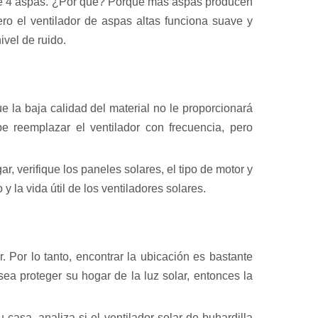
s de 4 aspas. ¿Por qué? Porque más aspas producen
ro el ventilador de aspas altas funciona suave y
ivel de ruido.
ue la baja calidad del material no le proporcionará
e reemplazar el ventilador con frecuencia, pero
ar, verifique los paneles solares, el tipo de motor y
y la vida útil de los ventiladores solares.
. Por lo tanto, encontrar la ubicación es bastante
sea proteger su hogar de la luz solar, entonces la
 casa, analiza si el ventilador solar de buhardilla