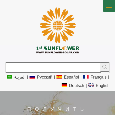
العربية
|
Pусский
|
Español
|
Français
|
Deutsch
|
English
ПОЛУЧИТЬ