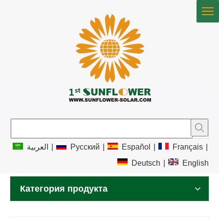
العربية
|
Pусский
|
Español
|
Français
|
Deutsch
|
English
Категория продукта