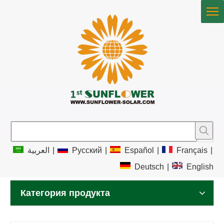
العربية
|
Pусский
|
Español
|
Français
|
Deutsch
|
English
Категория продукта