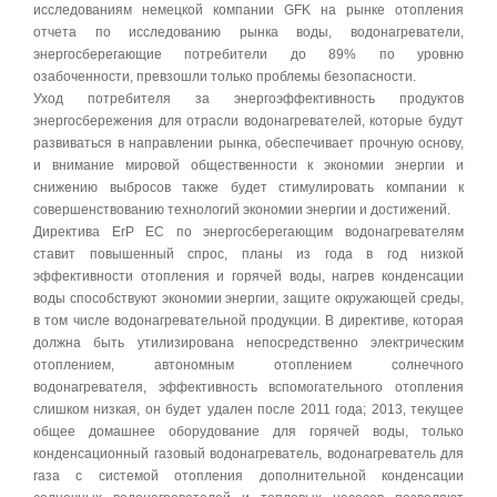
исследованиям немецкой компании GFK на рынке отопления
отчета по исследованию рынка воды, водонагреватели,
энергосберегающие потребители до 89% по уровню
озабоченности, превзошли только проблемы безопасности.
Уход потребителя за энергоэффективность продуктов
энергосбережения для отрасли водонагревателей, которые будут
развиваться в направлении рынка, обеспечивает прочную основу,
и внимание мировой общественности к экономии энергии и
снижению выбросов также будет стимулировать компании к
совершенствованию технологий экономии энергии и достижений.
Директива ErP ЕС по энергосберегающим водонагревателям
ставит повышенный спрос, планы из года в год низкой
эффективности отопления и горячей воды, нагрев конденсации
воды способствуют экономии энергии, защите окружающей среды,
в том числе водонагревательной продукции. В директиве, которая
должна быть утилизирована непосредственно электрическим
отоплением, автономным отоплением солнечного
водонагревателя, эффективность вспомогательного отопления
слишком низкая, он будет удален после 2011 года; 2013, текущее
общее домашнее оборудование для горячей воды, только
конденсационный газовый водонагреватель, водонагреватель для
газа с системой отопления дополнительной конденсации