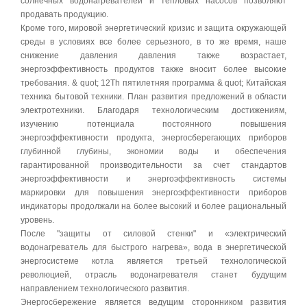
солнечных водонагревателей и тепловых насосов позволяют
продавать продукцию.
Кроме того, мировой энергетический кризис и защита окружающей
среды в условиях все более серьезного, в то же время, наше
снижение давления давления также возрастает,
энергоэффективность продуктов также вносит более высокие
требования. & quot; 12Th пятилетняя программа & quot; Китайская
техника бытовой техники. План развития предложений в области
электротехники. Благодаря технологическим достижениям,
изучению потенциала постоянного повышения
энергоэффективности продукта, энергосберегающих приборов
глубинной глубины, экономии воды и обеспечения
гарантированной производительности за счет стандартов
энергоэффективности и энергоэффективность системы
маркировки для повышения энергоэффективности приборов
индикаторы продолжали на более высокий и более рациональный
уровень.
После "защиты от силовой стенки" и «электрический
водонагреватель для быстрого нагрева», вода в энергетической
энергосистеме котла является третьей технологической
революцией, отрасль водонагревателя станет будущим
направлением технологического развития.
Энергосбережение является ведущим сторонником развития