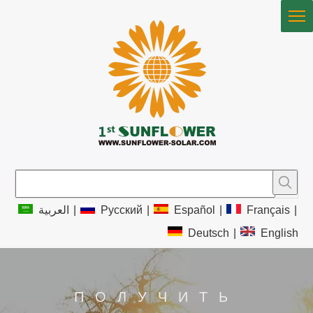
العربية
|
Pусский
|
Español
|
Français
|
Deutsch
|
English
ПОЛУЧИТЬ