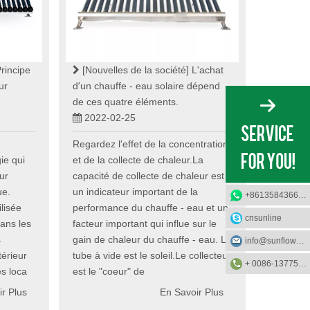
rincipe
[Nouvelles de la société]
L'achat
ur
d'un chauffe - eau solaire dépend
de ces quatre éléments.
2022-02-25
Regardez l'effet de la concentration
ie qui
et de la collecte de chaleur.La
our
capacité de collecte de chaleur est
ue.
un indicateur important de la
+8613584366733
ilisée
performance du chauffe - eau et un
cnsunline
dans les
facteur important qui influe sur le
s
gain de chaleur du chauffe - eau. Le
info@sunflower-solar.com
térieur
tube à vide est le soleil.Le collecteur
+ 0086-13775232023
s loca
est le "coeur" de
r Plus
En Savoir Plus