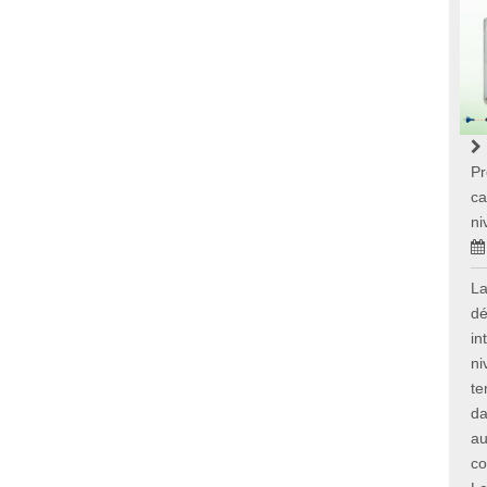
Pr
ca
ni
La
dé
in
ni
te
da
au
co