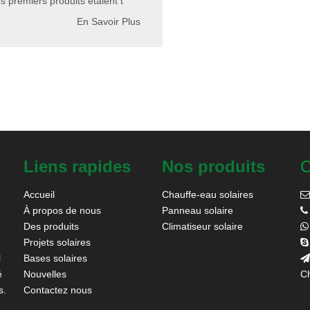
s premiers produits étaient t
En Savoir Plus
Liens rapides
Nos produits
C
Accueil
Chauffe-eau solaires

À propos de nous
Panneau solaire

Des produits
Climatiseur solaire

Projets solaires

l
Bases solaires

é
Nouvelles
Ch
s.
Contactez nous