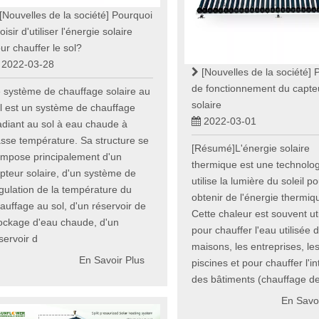
[Nouvelles de la société]
Pourquoi
oisir d'utiliser l'énergie solaire
ur chauffer le sol?
2022-03-28
[Nouvelles de la société]
P
de fonctionnement du capte
 système de chauffage solaire au
solaire
l est un système de chauffage
2022-03-01
diant au sol à eau chaude à
sse température. Sa structure se
[Résumé]L'énergie solaire
mpose principalement d'un
thermique est une technolog
pteur solaire, d'un système de
utilise la lumière du soleil p
gulation de la température du
obtenir de l'énergie thermiq
auffage au sol, d'un réservoir de
Cette chaleur est souvent ut
ockage d'eau chaude, d'un
pour chauffer l'eau utilisée 
servoir d
maisons, les entreprises, le
En Savoir Plus
piscines et pour chauffer l'in
des bâtiments (chauffage de
En Savoi