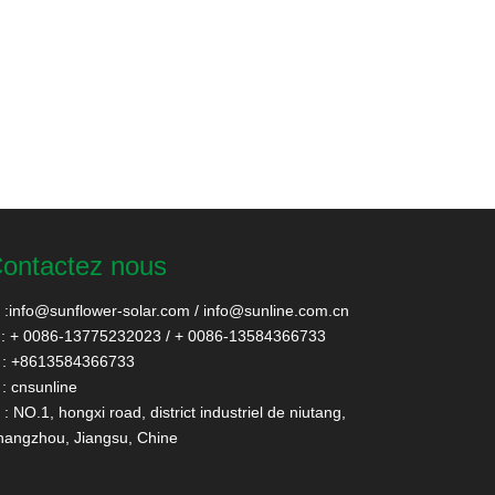
ontactez nous
:
info@sunflower-solar.com
/
info@sunline.com.cn
: + 0086-13775232023 / + 0086-13584366733
: +8613584366733
: cnsunline
: NO.1, hongxi road, district industriel de niutang,
angzhou, Jiangsu, Chine