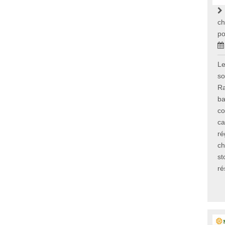
ch
po
Le
so
Ra
ba
co
ca
ré
ch
st
ré