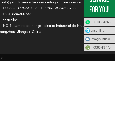
:
info@sunflower-solar.com
/
info@sunline.com.cn
: + 0086-13775232023 / + 0086-13584366733
: +8613584366733
: cnsunline
+8613584366733
: NO.1, camino de hongxi, distrito industrial de Niutang,
cnsunline
angzhou, Jiangsu, China
info@sunflower-solar.com
+ 0086-13775232023
to.