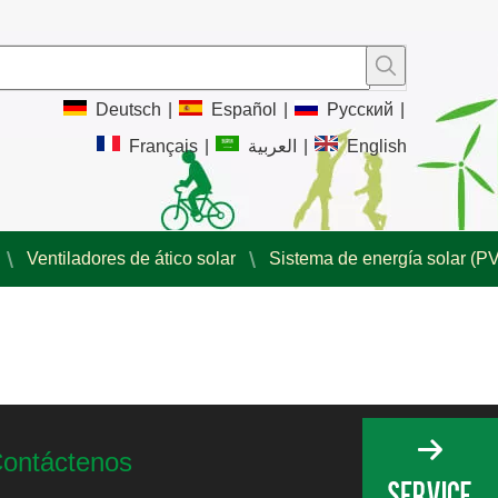
Deutsch
|
Español
|
Pусский
|
Français
|
العربية
|
English
Ventiladores de ático solar
Sistema de energía solar (PV
ontáctenos