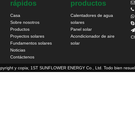
rápidos
productos


Casa
Calentadores de agua

Sobre nosotros
solares

Productos
Panel solar

Proyectos solares
Acondicionador de aire
Ch
Fundamentos solares
solar
Noticias
Contáctenos
pyright y copia; 1ST SUNFLOWER ENERGY Co., Ltd. Todo bien resuel