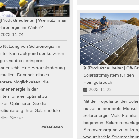
[Produktneuheiten]
Wie nutzt man
larenergie im Winter?
2023-11-24
e Nutzung von Solarenergie im
nter kann aufgrund der kürzeren
ge und des geringeren
nnenlichts eine Herausforderung
[Produktneuheiten]
Off-Gr
rstellen. Dennoch gibt es
Solarstromsystem für den
hrere Möglichkeiten, die
Heimgebrauch
nnenenergie in den
2023-11-23
ntermonaten optimal zu
Mit der Popularität der Sola
tzen:Optimieren Sie die
nutzen immer mehr Mensc
sitionierung Ihrer Solarmodule:
Solarenergie. Viele Familie
ellen Sie sic
begonnen, Solarstromanlag
weiterlesen
Stromversorgung zu nutzen
wodurch viele Stromrechnu