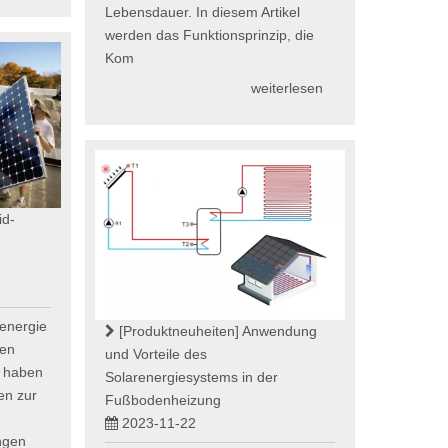
Lebensdauer. In diesem Artikel
werden das Funktionsprinzip, die
Kom
weiterlesen
id-
renergie
[Produktneuheiten]
Anwendung
hen
und Vorteile des
n haben
Solarenergiesystems in der
en zur
Fußbodenheizung
,
2023-11-22
ngen