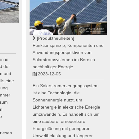
[Produktneuheiten]
Funktionsprinzip, Komponenten und
Anwendungsperspektiven von
n in
Solarstromsystemen im Bereich
d der
nachhaltiger Energie
en und
2023-12-05
ls eine
Ein Solarstromerzeugungssystem
rung
ist eine Technologie, die
 immer
Sonnenenergie nutzt, um
 zum
Lichtenergie in elektrische Energie
nn
umzuwandeln. Es handelt sich um
e
eine saubere, erneuerbare
Energielösung mit geringerer
rlesen
Umweltbelastung und längerer