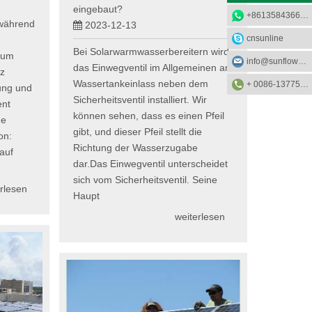
eingebaut?
+8613584366733
während
2023-12-13
cnsunline
Bei Solarwarmwasserbereitern wird
 um
info@sunflower-solar.com
das Einwegventil im Allgemeinen am
tz
Wassertankeinlass neben dem
+ 0086-13775232023
ung und
Sicherheitsventil installiert. Wir
ent
können sehen, dass es einen Pfeil
ge
gibt, und dieser Pfeil stellt die
on:
Richtung der Wasserzugabe
auf
dar.Das Einwegventil unterscheidet
sich vom Sicherheitsventil. Seine
rlesen
Haupt
weiterlesen