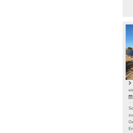
ei
So
zu
Ge
En