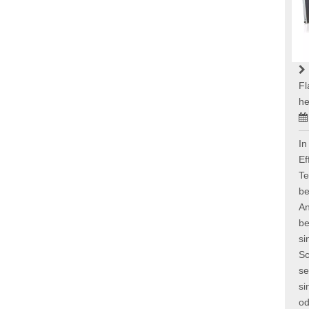
Fl
he
In
Ef
Te
be
An
be
si
Sc
se
si
od