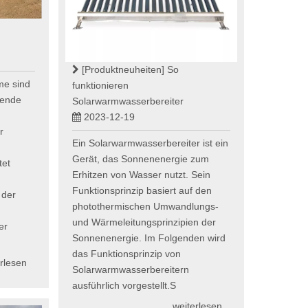
[Produktneuheiten]
So
me sind
funktionieren
gende
Solarwarmwasserbereiter
2023-12-19
r
Ein Solarwarmwasserbereiter ist ein
Gerät, das Sonnenenergie zum
tet
Erhitzen von Wasser nutzt. Sein
Funktionsprinzip basiert auf den
 der
photothermischen Umwandlungs-
und Wärmeleitungsprinzipien der
er
Sonnenenergie. Im Folgenden wird
das Funktionsprinzip von
rlesen
Solarwarmwasserbereitern
ausführlich vorgestellt.S
weiterlesen