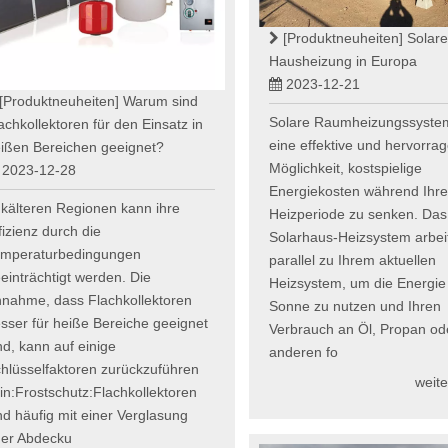
[Produktneuheiten]
Solare
Hausheizung in Europa
2023-12-21
[Produktneuheiten]
Warum sind
Solare Raumheizungssyste
achkollektoren für den Einsatz in
eine effektive und hervorra
ißen Bereichen geeignet?
Möglichkeit, kostspielige
2023-12-28
Energiekosten während Ihre
 kälteren Regionen kann ihre
Heizperiode zu senken. Das
fizienz durch die
Solarhaus-Heizsystem arbei
mperaturbedingungen
parallel zu Ihrem aktuellen
einträchtigt werden. Die
Heizsystem, um die Energie
nahme, dass Flachkollektoren
Sonne zu nutzen und Ihren
sser für heiße Bereiche geeignet
Verbrauch an Öl, Propan od
nd, kann auf einige
anderen fo
hlüsselfaktoren zurückzuführen
weite
in:Frostschutz:Flachkollektoren
nd häufig mit einer Verglasung
er Abdecku