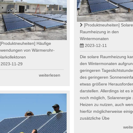
[Produktneuheiten]
Solare
Raumheizung in den
Wintermonaten
[Produktneuheiten]
Häufige
2023-12-11
nwendungen von Wärmerohr-
Die solare Raumheizung kan
larkollektoren
den Wintermonaten aufgrun
2023-11-29
geringeren Tageslichtstund
weiterlesen
des geringeren Sonneneinfal
etwas größere Herausforde
darstellen. Allerdings ist es
noch möglich, Solarenergie
Heizen zu nutzen, auch we
hierfür möglicherweise einig
zusätzliche Übe
weite