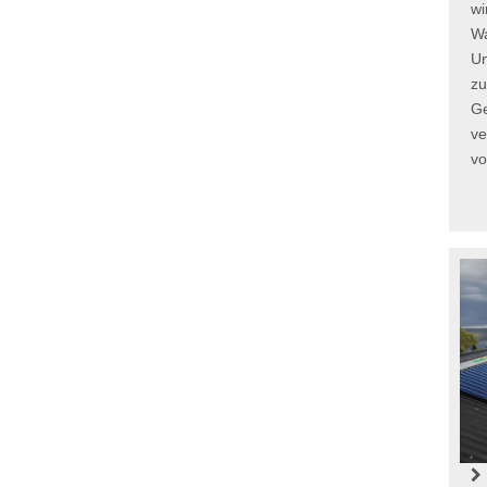
wi
Wa
U
zu
G
ve
vo