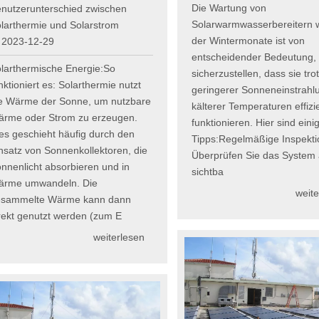
Die Wartung von
nutzerunterschied zwischen
Solarwarmwasserbereitern 
larthermie und Solarstrom
der Wintermonate ist von
2023-12-29
entscheidender Bedeutung,
larthermische Energie:So
sicherzustellen, dass sie tro
nktioniert es: Solarthermie nutzt
geringerer Sonneneinstrahl
e Wärme der Sonne, um nutzbare
kälterer Temperaturen effizi
rme oder Strom zu erzeugen.
funktionieren. Hier sind eini
es geschieht häufig durch den
Tipps:Regelmäßige Inspekti
nsatz von Sonnenkollektoren, die
Überprüfen Sie das System 
nnenlicht absorbieren und in
sichtba
ärme umwandeln. Die
weite
esammelte Wärme kann dann
rekt genutzt werden (zum E
weiterlesen