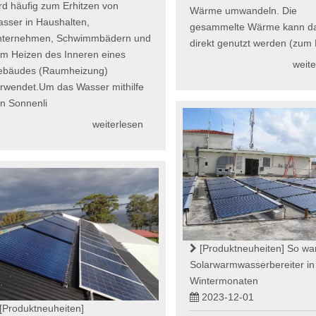
rd häufig zum Erhitzen von
Wärme umwandeln. Die
sser in Haushalten,
gesammelte Wärme kann d
nternehmen, Schwimmbädern und
direkt genutzt werden (zum
m Heizen des Inneren eines
weite
ebäudes (Raumheizung)
rwendet.Um das Wasser mithilfe
n Sonnenli
weiterlesen
[Produktneuheiten]
So war
Solarwarmwasserbereiter in
Wintermonaten
2023-12-01
[Produktneuheiten]