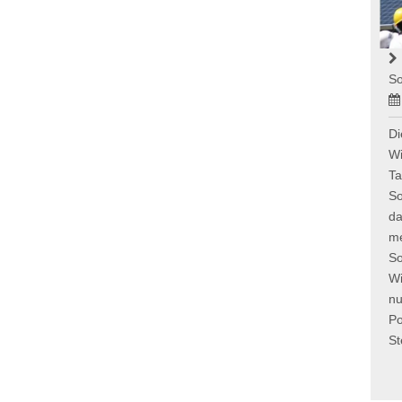
So
Di
Wi
Ta
So
da
me
So
Wi
nu
Po
St