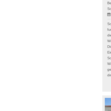
Be
So
So
fu
di
Wä
Di
Ei
So
W
g
di