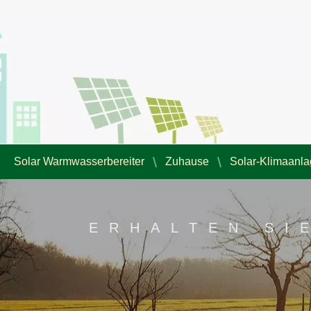
Solar Warmwasserbereiter
Zuhause
Solar-Klimaanl
ERHALTEN SI