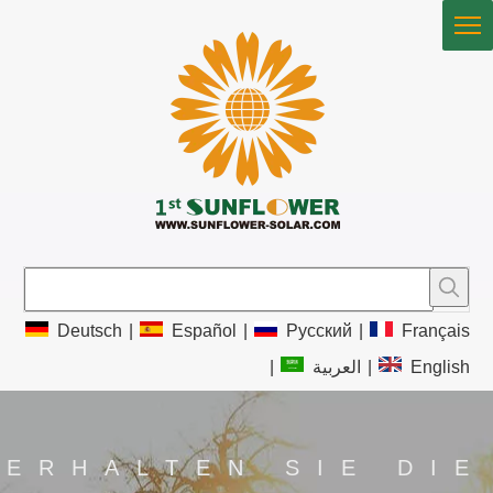
Deutsch
|
Español
|
Pусский
|
Français
|
العربية
|
English
ERHALTEN SIE DIE