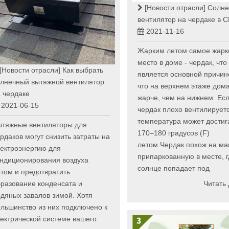
[Новости отрасли]
Солне
вентилятор на чердаке в 
2021-11-16
Жарким летом самое жарк
место в доме - чердак, что
[Новости отрасли]
Как выбрать
является основной причино
олнечный вытяжной вентилятор
что на верхнем этаже дома
 чердаке
жарче, чем на нижнем. Ес
2021-06-15
чердак плохо вентилируетс
температура может достиг
ытяжные вентиляторы для
170–180 градусов (F)
рдаков могут снизить затраты на
летом.Чердак похож на ма
ектроэнергию для
припаркованную в месте, г
ондиционирования воздуха
солнце попадает под
том и предотвратить
Читать
разование конденсата и
дяных завалов зимой. Хотя
льшинство из них подключено к
ектрической системе вашего