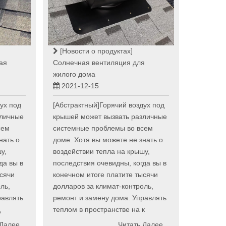
[Новости о продуктах]
ая
Солнечная вентиляция для
жилого дома
2021-12-15
ух под
[Абстрактный]Горячий воздух под
зличные
крышей может вызвать различные
сем
системные проблемы во всем
нать о
доме. Хотя вы можете не знать о
у,
воздействии тепла на крышу,
да вы в
последствия очевидны, когда вы в
ысячи
конечном итоге платите тысячи
ль,
долларов за климат-контроль,
равлять
ремонт и замену дома. Управлять
д
теплом в пространстве на к
 Далее
Читать Далее