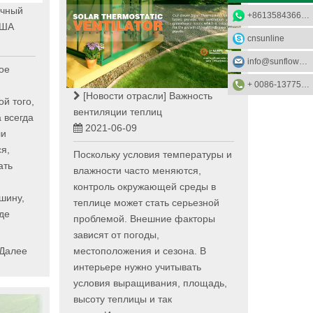
чный
+8613584366733
США
cnsunline
info@sunflower-solar.com
ое
+ 0086-13775232023
[Новости отрасли]
Важность
й того,
вентиляции теплиц
 всегда
2021-06-09
ли
я,
Поскольку условия температуры и
ать
влажности часто меняются,
контроль окружающей среды в
шину,
теплице может стать серьезной
де
проблемой. Внешние факторы
зависят от погоды,
 Далее
местоположения и сезона. В
интерьере нужно учитывать
условия выращивания, площадь,
высоту теплицы и так