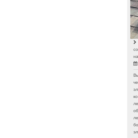
с
на
В
че
эл
к
ле
об
ле
бо
эл