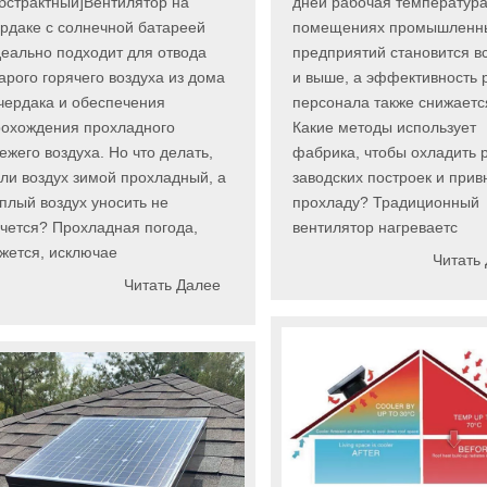
бстрактный]Вентилятор на
дней рабочая температура
рдаке с солнечной батареей
помещениях промышленн
еально подходит для отвода
предприятий становится в
арого горячего воздуха из дома
и выше, а эффективность 
чердака и обеспечения
персонала также снижаетс
рохождения прохладного
Какие методы использует
ежего воздуха. Но что делать,
фабрика, чтобы охладить 
ли воздух зимой прохладный, а
заводских построек и прив
плый воздух уносить не
прохладу? Традиционный
чется? Прохладная погода,
вентилятор нагреваетс
жется, исключае
Читать
Читать Далее