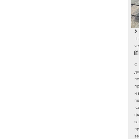
П
че
С 
дн
п
пр
и 
пе
Ка
фа
за
п
ве