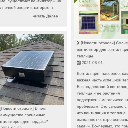
ма, существуют вентиляторы на
лнечной энергии, которые н
Читать Далее
[Новости отрасли]
Солне
вентилятор для вентиляци
теплицы
2021-06-01
Вентиляция, наверное, са
важная часть успешной те
Без надлежащей вентиляц
теплица и ее растения
подвержены многочислен
проблемам. Это связано с 
[Новости отрасли]
В чем
что вентиляция в теплице
реимущества солнечных
выполняет четыре основн
нтиляторов для чердака?
задачи. Во-первых, это по