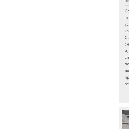
Со
эт
ус
кр
С
сн
и,
сн
по
р
пр
в