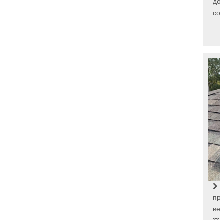
до
со
п
ве