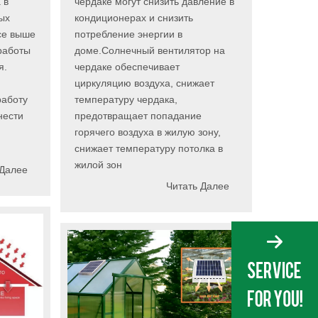
 в
чердаке могут снизить давление в
ых
кондиционерах и снизить
се выше
потребление энергии в
работы
доме.Солнечный вентилятор на
я.
чердаке обеспечивает
циркуляцию воздуха, снижает
работу
температуру чердака,
нести
предотвращает попадание
горячего воздуха в жилую зону,
снижает температуру потолка в
жилой зон
 Далее
Читать Далее