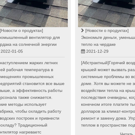
[Новости о продуктах]
[Новости о продуктах]
ромышленный вентилятор для
Экономьте деньги, уменьш
рдака на солнечной энергии
тепло на чердаке
2022-01-05
2021-12-29
наступлением жарких летних
[Абстрактный]Горячий возд
ей рабочая температура в
крышей может вызвать ра
омещениях промышленных
системные проблемы во в
едприятий становится все выше
доме. Хотя вы можете не з
выше, а эффективность работы
воздействии тепла на крыш
рсонала также снижается.
последствия очевидны, ког
кие методы использует
конечном итоге платите т
брика, чтобы охладить работу
долларов за климат-контро
водских построек и привнести
ремонт и замену дома. Уп
рохладу? Традиционный
теплом в пространстве по
нтилятор нагреваетс
Читать