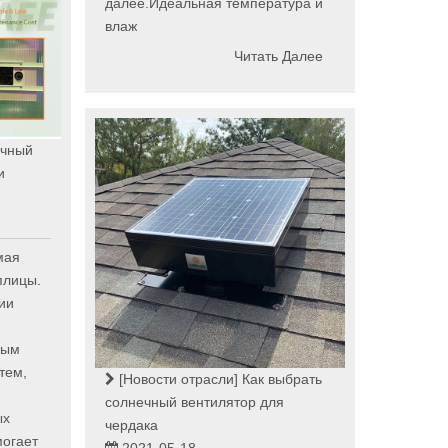
далее.Идеальная температура и
влаж
Читать Далее
чный
и
мая
плицы.
ии
ным
тем,
[Новости отрасли]
Как выбрать
солнечный вентилятор для
ых
чердака
могает