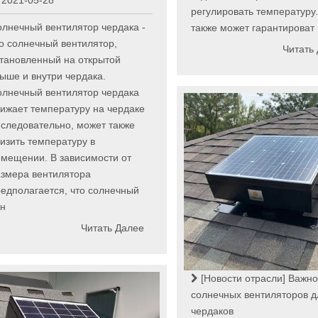
2021-05-28
регулировать температуру.
лнечный вентилятор чердака -
также может гарантироват
о солнечный вентилятор,
Читать
тановленный на открытой
ыше и внутри чердака.
олнечный вентилятор чердака
ижает температуру на чердаке
 следовательно, может также
изить температуру в
мещении. В зависимости от
азмера вентилятора
едполагается, что солнечный
ен
Читать Далее
[Новости отрасли]
Важно
солнечных вентиляторов д
чердаков