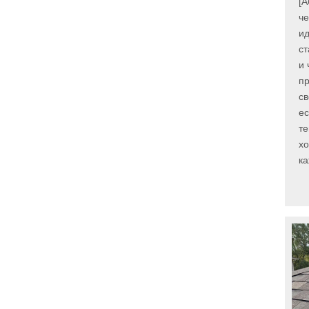
[А
че
ид
ст
и 
п
св
ес
те
хо
ка